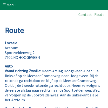
☰ Menu
Contact
Route
Home
Route
Aanmelden
Inschrijfgeld
Locatie
Activum
Sportveldenweg 2
Deelnemers
7902 NX HOOGEVEEN
Hoogeveen
Auto
Vanaf richting Zwolle:
Neem Afslag Hoogeveen-Oost. Sla
Open
links af op de Meester Cramerweg naar Hoogeveen. Bij de
rotonde ga rechtdoor en blijf op de Meester Cramerweg.
- Speellocatie
Ook bij de tweede rotonde ga rechtdoor. Neem vervolgens
de eerste afslag naar rechts naar de Sportveldenweg. Weg
vervolgen op de Sportveldenweg. Aan de linkerkant zie je
- Wedstrijdbepalingen
het Activum.