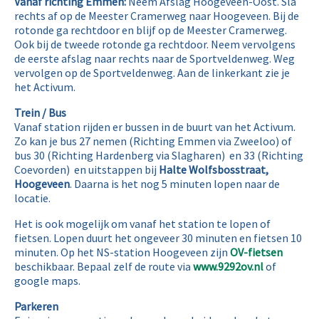
- Organisatie
Vanaf richting Emmen:
Neem Afslag Hoogeveen-Oost. Sla
rechts af op de Meester Cramerweg naar Hoogeveen. Bij de
rotonde ga rechtdoor en blijf op de Meester Cramerweg.
- Overnachtingen
Ook bij de tweede rotonde ga rechtdoor. Neem vervolgens
de eerste afslag naar rechts naar de Sportveldenweg. Weg
- Programma
vervolgen op de Sportveldenweg. Aan de linkerkant zie je
het Activum.
- Prijzenschema
Trein / Bus
Vanaf station rijden er bussen in de buurt van het Activum.
Resultaten
Zo kan je bus 27 nemen (Richting Emmen via Zweeloo) of
bus 30 (Richting Hardenberg via Slagharen) en 33 (Richting
Coevorden) en uitstappen bij
Halte Wolfsbosstraat,
- Toernooibase
Hoogeveen
. Daarna is het nog 5 minuten lopen naar de
locatie.
- FMJD-
Het is ook mogelijk om vanaf het station te lopen of
results
fietsen. Lopen duurt het ongeveer 30 minuten en fietsen 10
minuten. Op het NS-station Hoogeveen zijn
OV-fietsen
Live-
beschikbaar. Bepaal zelf de route via
www.9292ov.nl
of
google maps.
Partijen
Parkeren