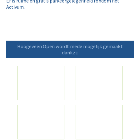
Jeugdtoernooi
Er is ruime en gratis parkeergelegenheid rondom het
Activum.
Fotoalbums
Hoogeveen Open wordt mede mogelijk gemaakt
dankzij: